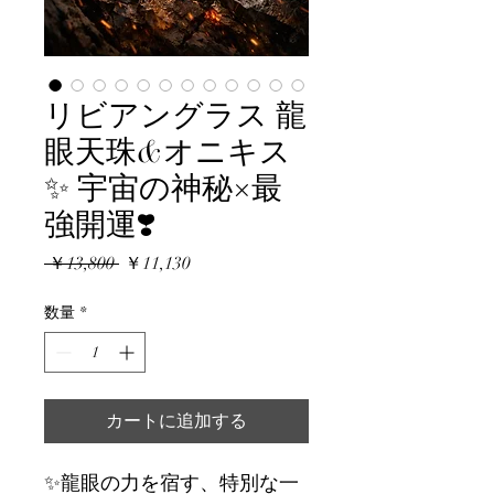
リビアングラス 龍
眼天珠&オニキス
✨ 宇宙の神秘×最
強開運❣️
通
セ
 ￥13,800 
￥11,130
常
ー
価
ル
数量
*
格
価
格
カートに追加する
✨龍眼の力を宿す、特別な一